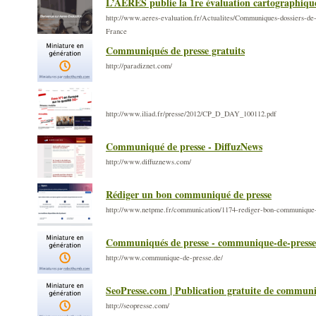
L’AERES publie la 1re évaluation cartographique
http://www.aeres-evaluation.fr/Actualites/Communiques-dossiers-de
France
Communiqués de presse gratuits
http://paradiznet.com/
http://www.iliad.fr/presse/2012/CP_D_DAY_100112.pdf
Communiqué de presse - DiffuzNews
http://www.diffuznews.com/
Rédiger un bon communiqué de presse
http://www.netpme.fr/communication/1174-rediger-bon-communique-
Communiqués de presse - communique-de-presse
http://www.communique-de-presse.de/
SeoPresse.com | Publication gratuite de communi
http://seopresse.com/