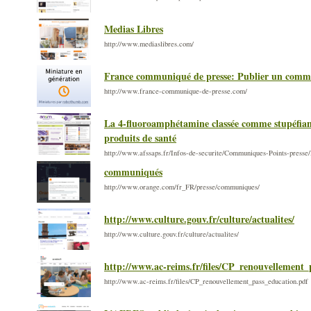
Medias Libres
http://www.mediaslibres.com/
France communiqué de presse: Publier un commu
http://www.france-communique-de-presse.com/
La 4-fluoroamphétamine classée comme stupéfian
produits de santé
http://www.afssaps.fr/Infos-de-securite/Communiques-Points-pres
communiqués
http://www.orange.com/fr_FR/presse/communiques/
http://www.culture.gouv.fr/culture/actualites/
http://www.culture.gouv.fr/culture/actualites/
http://www.ac-reims.fr/files/CP_renouvellement_
http://www.ac-reims.fr/files/CP_renouvellement_pass_education.pdf