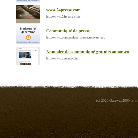
www.24presse.com
http://www.24presse.com
Communiqué de presse
http://www.communique-presse.mooteur.net/
Annuaire de communiqué gratuits annonseo
http://www.annonseo.fr/
(c) 2026 Gateway2000.fr.
ww